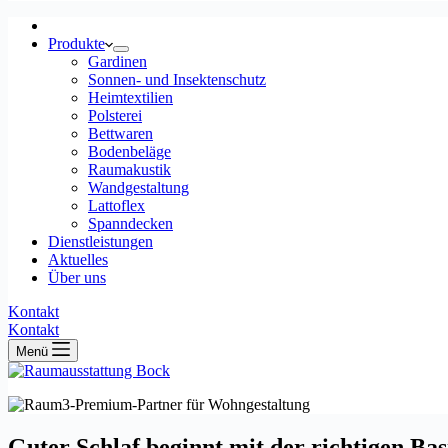
Produkte
Gardinen
Sonnen- und Insektenschutz
Heimtextilien
Polsterei
Bettwaren
Bodenbeläge
Raumakustik
Wandgestaltung
Lattoflex
Spanndecken
Dienstleistungen
Aktuelles
Über uns
Kontakt
Kontakt
Menü
Guter Schlaf beginnt mit der richtigen Bas