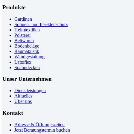
Produkte
Gardinen
Sonnen- und Insektenschutz
Heimtextilien
Polsterei
Bettwaren
Bodenbeläge
Raumakustik
Wandgestaltung
Lattoflex
Spanndecken
Unser Unternehmen
Dienstleistungen
Aktuelles
Über uns
Kontakt
Adresse & Öffnungszeiten
Jetzt Beratungstermin buchen