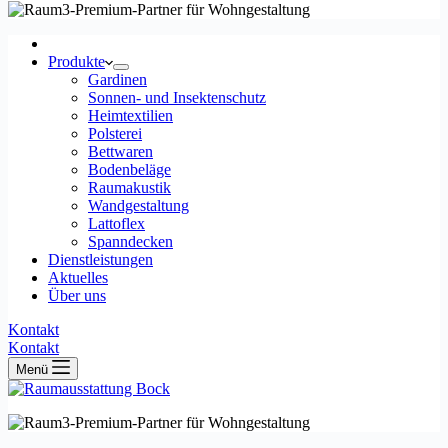
Produkte
Gardinen
Sonnen- und Insektenschutz
Heimtextilien
Polsterei
Bettwaren
Bodenbeläge
Raumakustik
Wandgestaltung
Lattoflex
Spanndecken
Dienstleistungen
Aktuelles
Über uns
Kontakt
Kontakt
Menü