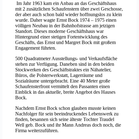
Im Jahr 1963 kam ein Anbau an das Geschäftshaus
mit 2 zusätzlichen Schaufenstern über zwei Geschosse,
der aber auch schon bald wieder hoffnungslos zu klein
wurde. Daher wagte Ernst Bock 1974 – 1975 einen
völligen Neubau in der Bahnhofstrasse am jetzigen
Standort. Dieses moderne Geschäftshaus war
Hintergrund einer stetigen Fortentwicklung des
Geschäfts, das Ernst und Margret Bock mit großem
Engagement führten.
500 Quadratmeter Ausstellungs- und Verkaufsfläche
stehen zur Verfügung. Daneben sind in den beiden
Stockwerken des Geschäftstraktes ein Nähatelier,
Büros, die Polsterwerkstatt, Lagerräume und
Sozialräume untergebracht. Eine 40 Meter große
Schaufensterfront vermittelt den Passanten einen
Einblick in das aktuelle, breite Angebot des Hauses
Bock.
Nachdem Ernst Bock schon glauben musste keinen
Nachfolger für sein beeindruckendes Lebenswerk zu
finden, besannen sich seine älteste Tochter Traudel
Well geb. Bock und ihr Mann Andreas doch noch, die
Firma weiterzuführen.