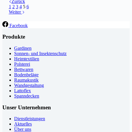
Zurück
1
2
3
4
5
6
Weiter
Facebook
Produkte
Gardinen
Sonnen- und Insektenschutz
Heimtextilien
Polsterei
Bettwaren
Bodenbeläge
Raumakustik
Wandgestaltung
Lattoflex
Spanndecken
Unser Unternehmen
Dienstleistungen
Aktuelles
Über uns