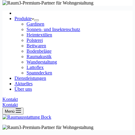
Produkte
Gardinen
Sonnen- und Insektenschutz
Heimtextilien
Polsterei
Bettwaren
Bodenbeläge
Raumakustik
Wandgestaltung
Lattoflex
Spanndecken
Dienstleistungen
Aktuelles
Über uns
Kontakt
Kontakt
Menü